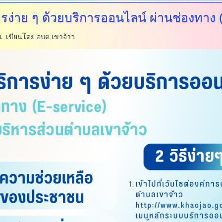
รง่าย
ๆ ด้วยบริการออนไลน์ ผ่านช่องทาง (
น.
เขียนโดย อบต.เขาจ้าว