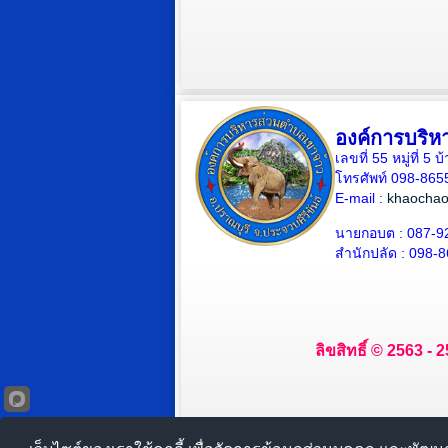
องค์การบริห
เลขที่ 55 หมู่ที่ 
โทรศัพท์ 098-865
E-mail :
khaochao
นายกอบต : 087-9
สำนักปลัด : 098-
ลิขสิทธิ์ © 2563 -