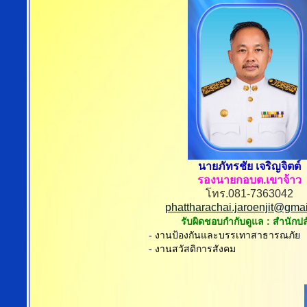
นายภัทรชัย เจริญจิตต์
รองนายกอบต.เขาจ้าว
โทร.081-7363042
phattharachai.jaroenjit@gma
รับผิดชอบกำกับดูแล : สำนักป
- งานป้องกันและบรรเทาสาธารณภัย
- งานสวัสดิการสังคม