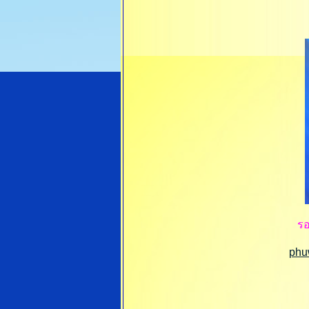
ร
phu