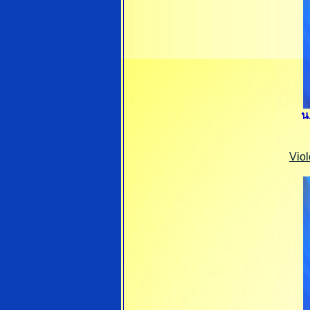
น
Vio