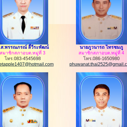
.ส.พรรณภรณ์ ลี้วีระพัฒน์
นายภูวนารถ ไทรชมภู
สมาชิกสภาอบต.หมู่ที่ 3
สมาชิกสภาอบต.หมู่ที่ 4
โทร
083-4545698
โทร.086-1650980
.
letapple1407@hotmail.com
phuwanat.thai2525@gmail.