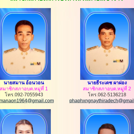
นายสมาน อ้อนวอน
นายธีระเดช ผาผ่อง
สมาชิกสภาอบต.หมู่ที่ 1
สมาชิกสภาอบต.หมู่ที่ 2
โทร
092-7055943
โทร
062-5136218
.
.
manaon1964@gmail.com
phaphxngnaythiradech@gmai