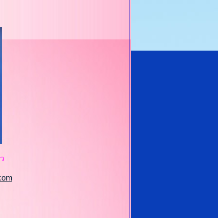
าว
.com