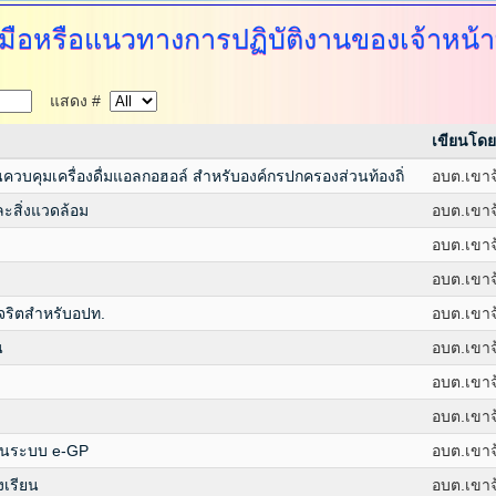
ู่มือหรือแนวทางการปฏิบัติงานของเจ้าหน้าท
แสดง #
เขียนโดย
นควบคุมเครื่องดื่มแอลกอฮอล์ สำหรับองค์กรปกครองส่วนท้องถิ่
อบต.เขาจ
ละสิ่งแวดล้อม
อบต.เขาจ
อบต.เขาจ
อบต.เขาจ
ุจริตสำหรับอปท.
อบต.เขาจ
น
อบต.เขาจ
อบต.เขาจ
อบต.เขาจ
ง ในระบบ e-GP
อบต.เขาจ
องเรียน
อบต.เขาจ